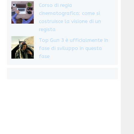
Corso di regia
cinematografica: come si
costruisce la visione di un
regista
Top Gun 3 è ufficialmente in
fase di sviluppo in questa
fase