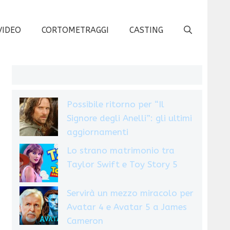
VIDEO
CORTOMETRAGGI
CASTING
Possibile ritorno per “Il
Signore degli Anelli”: gli ultimi
aggiornamenti
Lo strano matrimonio tra
Taylor Swift e Toy Story 5
Servirà un mezzo miracolo per
Avatar 4 e Avatar 5 a James
Cameron