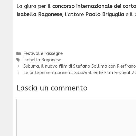
La giura per il
concorso internazionale dei cort
Isabella Ragonese
, l’attore
Paolo Briguglia
e il
Categorie
Festival e rassegne
Tag
Isabella Ragonese
Suburra, il nuovo film di Stefano Sollima con Pierfran
Le anteprime italiane al SiciliAmbiente Film Festival 
Lascia un commento
Commento