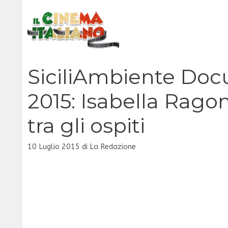
Vai
al
contenuto
SiciliAmbiente Doc
2015: Isabella Rago
tra gli ospiti
10 Luglio 2015
di
La Redazione