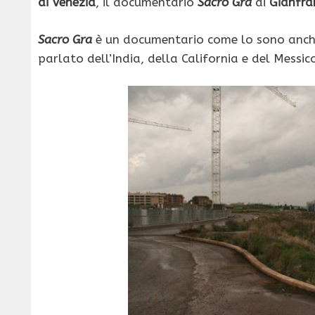
di Venezia
, il documentario
Sacro Gra
di
Gianfra
Sacro Gra
è un documentario come lo sono anche
parlato dell’India, della California e del Messi