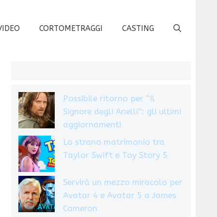
VIDEO
CORTOMETRAGGI
CASTING
Possibile ritorno per “Il
Signore degli Anelli”: gli ultimi
aggiornamenti
Lo strano matrimonio tra
Taylor Swift e Toy Story 5
Servirà un mezzo miracolo per
Avatar 4 e Avatar 5 a James
Cameron