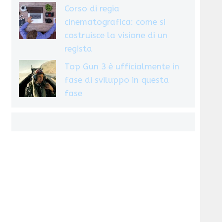
Corso di regia
cinematografica: come si
costruisce la visione di un
regista
Top Gun 3 è ufficialmente in
fase di sviluppo in questa
fase