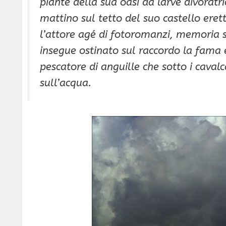
piante della sua oasi da larve divoratri
mattino sul tetto del suo castello eret
l’attore agé di fotoromanzi, memoria 
insegue ostinato sul raccordo la fama 
pescatore di anguille che sotto i caval
sull’acqua.