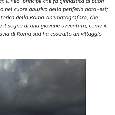
ci; il neo-principe che fa ginnastica di buon
to nel cuore abusivo della periferia nord-est;
storica della Roma cinematografara, che
e il sogno di una giovane avventura, come il
cavia di Roma sud ha costruito un villaggio