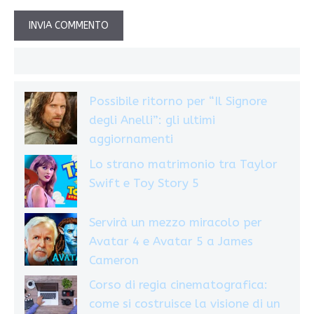
Possibile ritorno per “Il Signore
degli Anelli”: gli ultimi
aggiornamenti
Lo strano matrimonio tra Taylor
Swift e Toy Story 5
Servirà un mezzo miracolo per
Avatar 4 e Avatar 5 a James
Cameron
Corso di regia cinematografica:
come si costruisce la visione di un