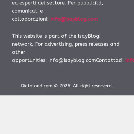
ed esperti del settore. Per pubblicità,
comunicati e
collaborazioni:
info@isayblog.com
This website is part of the IsayBlog!
network. For advertising, press releases and
other
opportunities:
info@isayblog.comContattaci
:
inf
Dietaland.com © 2026. All right reserverd.