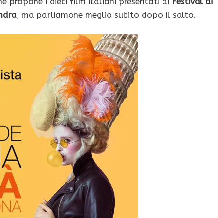
he propone i dieci film italiani presentati ai
Festival di
ndra
, ma parliamone meglio subito dopo il salto.