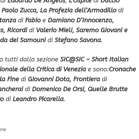
di
Edoardo De Angelis
,
L’Ospite
di
Duccio
i
Paolo Zucca, La Profezia dell’Armadillo
di
stanza
di
Fabio
e
Damiano D’Innocenzo,
s, Ricordi
di
Valerio Mieli, Saremo Giovani e
ada dei Samouni
di
Stefano Savona
.
 tutti dalla sezione
SIC@SIC – Short Italian
onale della Critica di Venezia
e sono:
Cronache
la Fine
di
Giovanni Dota, Frontiera
di
ancherai
di
Domenico De Orsi, Quelle Brutte
ro
di
Leandro Picarella
.
ione