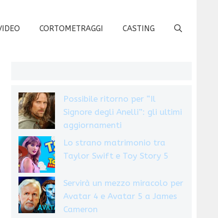
VIDEO
CORTOMETRAGGI
CASTING
Possibile ritorno per “Il
Signore degli Anelli”: gli ultimi
aggiornamenti
Lo strano matrimonio tra
Taylor Swift e Toy Story 5
Servirà un mezzo miracolo per
Avatar 4 e Avatar 5 a James
Cameron