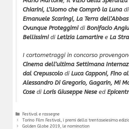
Mario Martone
,
Il Vizio della Speranza
Chiarini,
L’Uomo che Comprò la Luna
d
Emanuele Scaringi, La Terra dell’Abba
Ovunque Proteggimi
di
Bonifacio Angiu
Bellissimi
di
Letizia Lamartire
e
La Str
I cortometraggi in concorso provengono
Cinema dell’ultima Settimana Internazi
dal Crepuscolo
di
Luca Capponi, Fino al
Alessandro Di
Gregorio, Gagarin,
Mi M
Cose
di
Loris Giuseppe Nese
ed
Epicent
Categorie
Festival e rassegne
Torino Film Festival, i premi della trentaseiesima ediz
Golden Globe 2019, le nomination