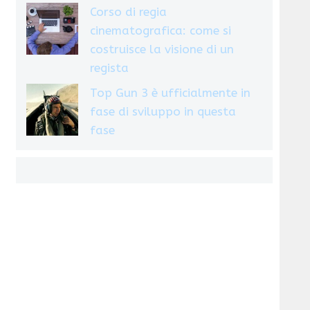
Corso di regia
cinematografica: come si
costruisce la visione di un
regista
Top Gun 3 è ufficialmente in
fase di sviluppo in questa
fase