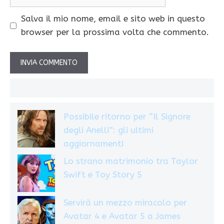
web
Salva il mio nome, email e sito web in questo
browser per la prossima volta che commento.
Possibile ritorno per “Il Signore
degli Anelli”: gli ultimi
aggiornamenti
Lo strano matrimonio tra Taylor
Swift e Toy Story 5
Servirà un mezzo miracolo per
Avatar 4 e Avatar 5 a James