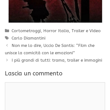
Categorie
Cortometraggi
,
Horror Italia
,
Trailer e Video
Tag
Carlo Diamantini
Non me lo dire, Uccio De Santis: “Film che
unisce la comicità con le emozioni”
I più grandi di tutti: trama, trailer e immagini
Lascia un commento
Commento