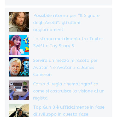
Possibile ritorno per “Il Signore
degli Anelli”: gli ultimi
aggiornamenti
Lo strano matrimonio tra Taylor
Swift e Toy Story 5
Servirà un mezzo miracolo per
Avatar 4 e Avatar 5 a James
Cameron
Corso di regia cinematografica:
come si costruisce la visione di un
regista
Top Gun 3 è ufficialmente in fase
di sviluppo in questa fase