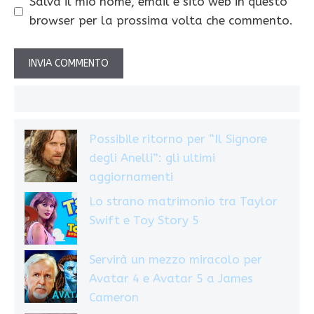
Salva il mio nome, email e sito web in questo
browser per la prossima volta che commento.
Possibile ritorno per “Il Signore
degli Anelli”: gli ultimi
aggiornamenti
Lo strano matrimonio tra Taylor
Swift e Toy Story 5
Servirà un mezzo miracolo per
Avatar 4 e Avatar 5 a James
Cameron