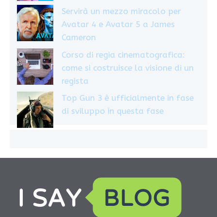
Servirà un mezzo miracolo per
Avatar 4 e Avatar 5 a James
Cameron
Corso di regia cinematografica:
come si costruisce la visione di un
regista
Top Gun 3 è ufficialmente in fase
di sviluppo in questa fase