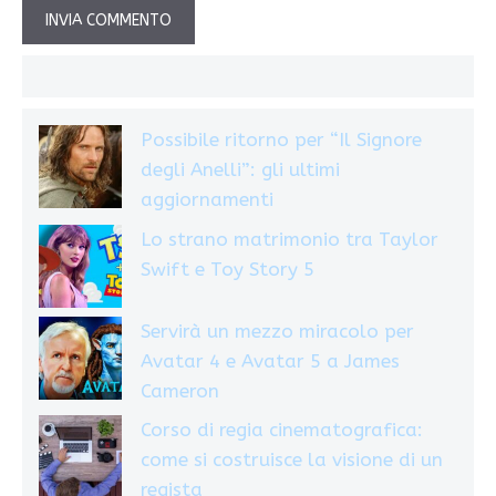
Possibile ritorno per “Il Signore
degli Anelli”: gli ultimi
aggiornamenti
Lo strano matrimonio tra Taylor
Swift e Toy Story 5
Servirà un mezzo miracolo per
Avatar 4 e Avatar 5 a James
Cameron
Corso di regia cinematografica:
come si costruisce la visione di un
regista