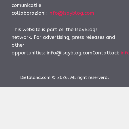
comunicati e
collaborazioni:
info@isayblog.com
This website is part of the IsayBlog!
network. For advertising, press releases and
other
opportunities:
info@isayblog.comContattaci
:
inf
Dietaland.com © 2026. All right reserverd.