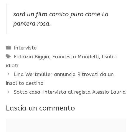
sarà un film comico puro come La
pantera rosa.
Categorie
Interviste
Tag
Fabrizio Biggio
,
Francesco Mandelli
,
I soliti
idioti
Lina Wertmüller annuncia Ritrovati da un
insolito destino
Sotto casa: intervista al regista Alessio Lauria
Lascia un commento
Commento