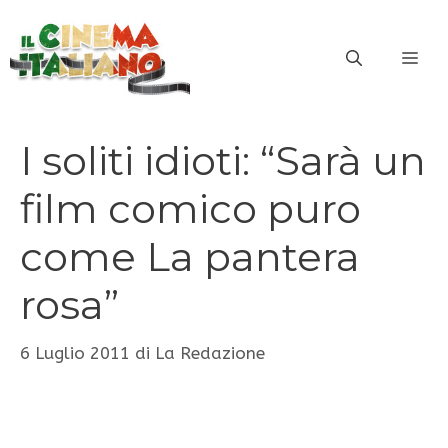
Vai
al
ME
contenuto
I soliti idioti: “Sarà un
film comico puro
come La pantera
rosa”
6 Luglio 2011
di
La Redazione