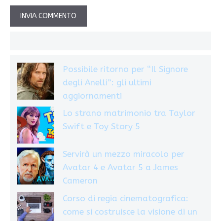
Possibile ritorno per “Il Signore
degli Anelli”: gli ultimi
aggiornamenti
Lo strano matrimonio tra Taylor
Swift e Toy Story 5
Servirà un mezzo miracolo per
Avatar 4 e Avatar 5 a James
Cameron
Corso di regia cinematografica:
come si costruisce la visione di un