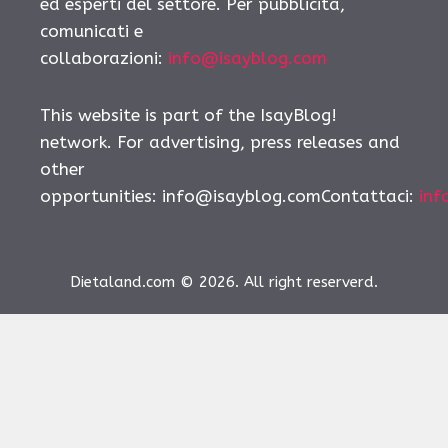
ed esperti del settore. Per pubblicità,
comunicati e
collaborazioni:
info@isayblog.com
This website is part of the IsayBlog!
network. For advertising, press releases and
other
opportunities:
info@isayblog.comContattaci
:
inf
Dietaland.com © 2026. All right reserverd.