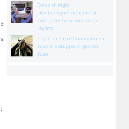
Corso di regia
cinematografica: come si
costruisce la visione di un
i:
regista
Top Gun 3 è ufficialmente in
di
fase di sviluppo in questa
fase
l