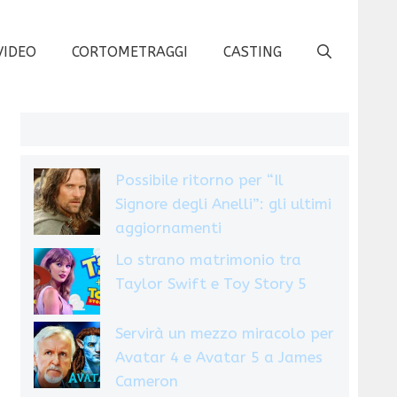
VIDEO
CORTOMETRAGGI
CASTING
Possibile ritorno per “Il
Signore degli Anelli”: gli ultimi
aggiornamenti
Lo strano matrimonio tra
Taylor Swift e Toy Story 5
Servirà un mezzo miracolo per
Avatar 4 e Avatar 5 a James
Cameron