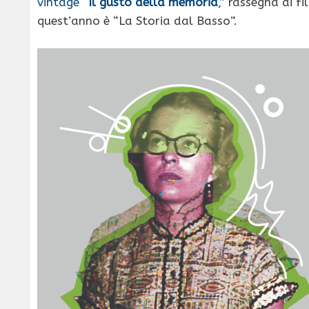
vintage “
Il gusto della memoria
,”
rassegna di fil
quest’anno è “La Storia dal Basso”.