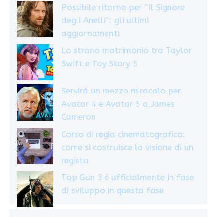
Possibile ritorno per “Il Signore
degli Anelli”: gli ultimi
aggiornamenti
Lo strano matrimonio tra Taylor
Swift e Toy Story 5
Servirà un mezzo miracolo per
Avatar 4 e Avatar 5 a James
Cameron
Corso di regia cinematografica:
come si costruisce la visione di un
regista
Top Gun 3 è ufficialmente in fase
di sviluppo in questa fase