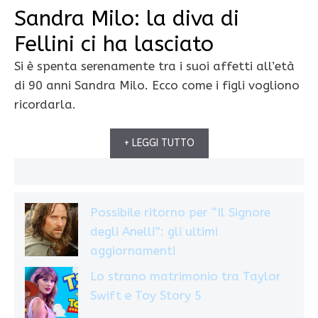
Sandra Milo: la diva di
Fellini ci ha lasciato
Si è spenta serenamente tra i suoi affetti all’età
di 90 anni Sandra Milo. Ecco come i figli vogliono
ricordarla.
+ LEGGI TUTTO
Possibile ritorno per “Il Signore
degli Anelli”: gli ultimi
aggiornamenti
Lo strano matrimonio tra Taylor
Swift e Toy Story 5