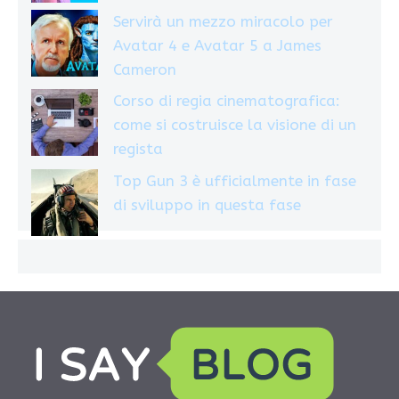
Servirà un mezzo miracolo per
Avatar 4 e Avatar 5 a James
Cameron
Corso di regia cinematografica:
come si costruisce la visione di un
regista
Top Gun 3 è ufficialmente in fase
di sviluppo in questa fase