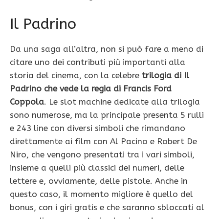
Il Padrino
Da una saga all’altra, non si può fare a meno di
citare uno dei contributi più importanti alla
storia del cinema, con la celebre
trilogia di Il
Padrino che vede la regia di Francis Ford
Coppola
. Le slot machine dedicate alla trilogia
sono numerose, ma la principale presenta 5 rulli
e 243 line con diversi simboli che rimandano
direttamente ai film con Al Pacino e Robert De
Niro, che vengono presentati tra i vari simboli,
insieme a quelli più classici dei numeri, delle
lettere e, ovviamente, delle pistole. Anche in
questo caso, il momento migliore è quello del
bonus, con i giri gratis e che saranno sbloccati al