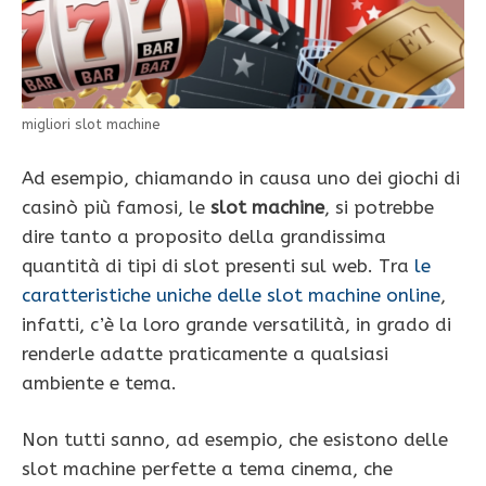
migliori slot machine
Ad esempio, chiamando in causa uno dei giochi di
casinò più famosi, le
slot machine
, si potrebbe
dire tanto a proposito della grandissima
quantità di tipi di slot presenti sul web. Tra
le
caratteristiche uniche delle slot machine online
,
infatti, c’è la loro grande versatilità, in grado di
renderle adatte praticamente a qualsiasi
ambiente e tema.
Non tutti sanno, ad esempio, che esistono delle
slot machine perfette a tema cinema, che