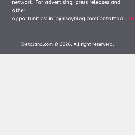
network. For advertising, press releases and
other
opportunities:
info@isayblog.comContattaci
:
inf
Dietaland.com © 2026. All right reserverd.