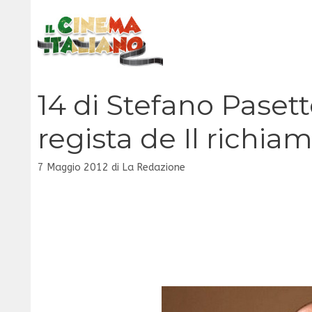
Vai
al
contenuto
14 di Stefano Paset
regista de Il richia
7 Maggio 2012
di
La Redazione