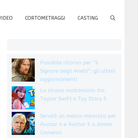
VIDEO
CORTOMETRAGGI
CASTING
Possibile ritorno per “Il
Signore degli Anelli”: gli ultimi
aggiornamenti
Lo strano matrimonio tra
Taylor Swift e Toy Story 5
Servirà un mezzo miracolo per
Avatar 4 e Avatar 5 a James
Cameron