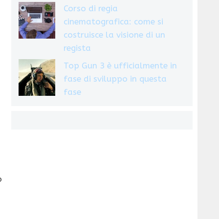
Corso di regia
cinematografica: come si
costruisce la visione di un
regista
Top Gun 3 è ufficialmente in
fase di sviluppo in questa
fase
o