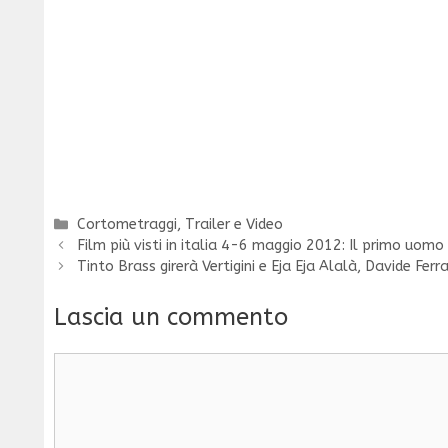
Categorie
Cortometraggi
,
Trailer e Video
Film più visti in italia 4-6 maggio 2012: Il primo uomo
Tinto Brass girerà Vertigini e Eja Eja Alalà, Davide Fer
Lascia un commento
Commento