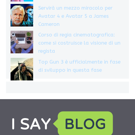
Servirà un mezzo miracolo per
Avatar 4 e Avatar 5 a James
Cameron
Corso di regia cinematografica:
come si costruisce la visione di un
regista
Top Gun 3 è ufficialmente in fase
di sviluppo in questa fase