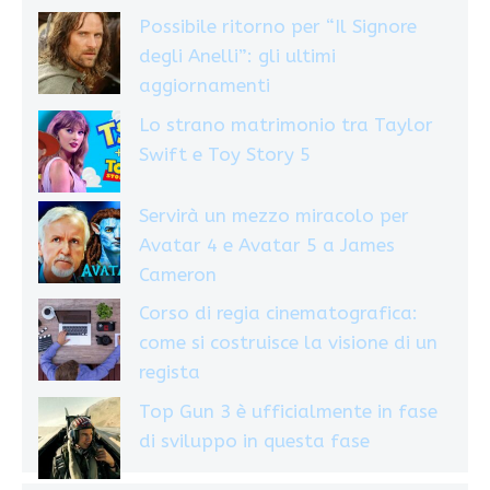
Possibile ritorno per “Il Signore
degli Anelli”: gli ultimi
aggiornamenti
Lo strano matrimonio tra Taylor
Swift e Toy Story 5
Servirà un mezzo miracolo per
Avatar 4 e Avatar 5 a James
Cameron
Corso di regia cinematografica:
come si costruisce la visione di un
regista
Top Gun 3 è ufficialmente in fase
di sviluppo in questa fase