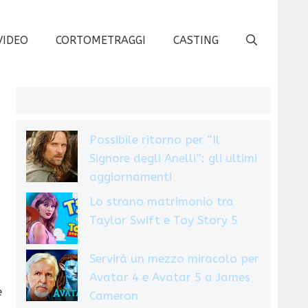
VIDEO
CORTOMETRAGGI
CASTING
Possibile ritorno per “Il
Signore degli Anelli”: gli ultimi
aggiornamenti
Lo strano matrimonio tra
Taylor Swift e Toy Story 5
Servirà un mezzo miracolo per
Avatar 4 e Avatar 5 a James
e
Cameron