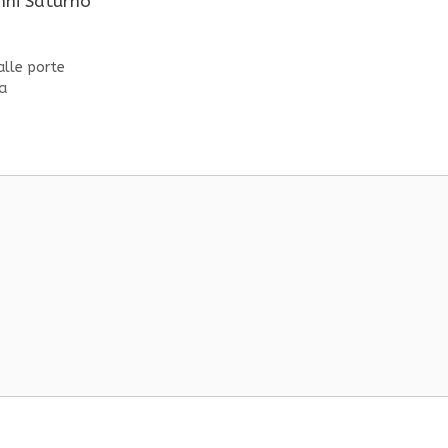
nni Saturno
alle porte
ma