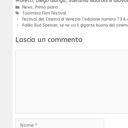
Moretti, Diego Ganga, Stefania Budroni e Giova
Categorie
News
,
Primo piano
Tag
Taormina Film Festival
Festival del Cinema di Venezia: l’edizione numero 73 è 
Addio Bud Spencer, se ne va il gigante buono del cine
Lascia un commento
Commento
Nome