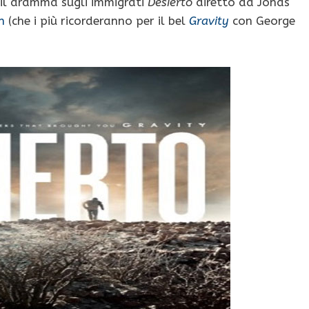
 il dramma sugli immigrati
Desierto
diretto da Jonás
n
(che i più ricorderanno per il bel
Gravity
con George