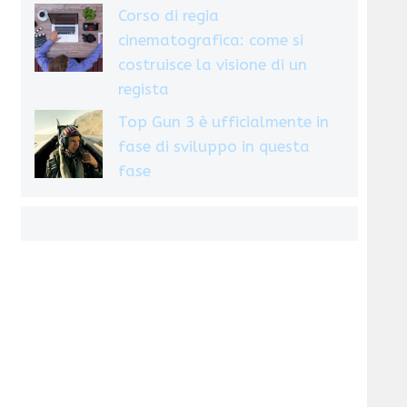
Corso di regia
cinematografica: come si
costruisce la visione di un
regista
Top Gun 3 è ufficialmente in
fase di sviluppo in questa
fase