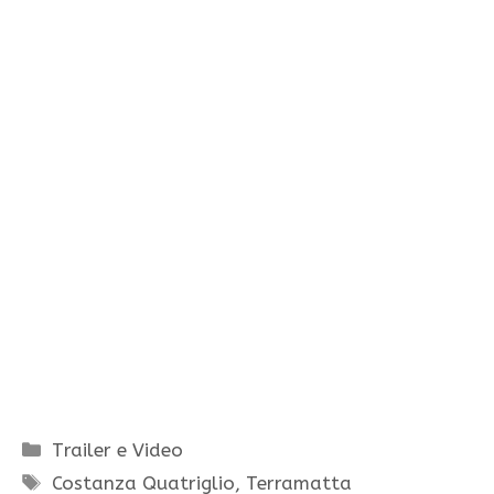
Categorie
Trailer e Video
Tag
Costanza Quatriglio
,
Terramatta