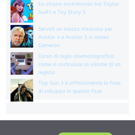
Lo strano matrimonio tra Taylor
Swift e Toy Story 5
Servirà un mezzo miracolo per
Avatar 4 e Avatar 5 a James
Cameron
Corso di regia cinematografica:
come si costruisce la visione di un
regista
Top Gun 3 è ufficialmente in fase
di sviluppo in questa fase