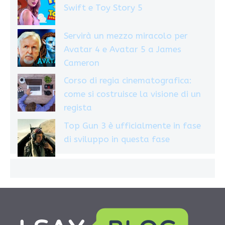
Swift e Toy Story 5
Servirà un mezzo miracolo per
Avatar 4 e Avatar 5 a James
Cameron
Corso di regia cinematografica:
come si costruisce la visione di un
regista
Top Gun 3 è ufficialmente in fase
di sviluppo in questa fase