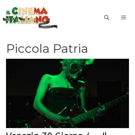
Vai
al
ME
contenuto
Piccola Patria