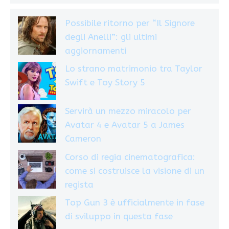
Possibile ritorno per “Il Signore
degli Anelli”: gli ultimi
aggiornamenti
Lo strano matrimonio tra Taylor
Swift e Toy Story 5
Servirà un mezzo miracolo per
Avatar 4 e Avatar 5 a James
Cameron
Corso di regia cinematografica:
come si costruisce la visione di un
regista
Top Gun 3 è ufficialmente in fase
di sviluppo in questa fase