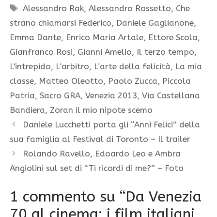
Tag
Alessandro Rak
,
Alessandro Rossetto
,
Che
strano chiamarsi Federico
,
Daniele Gaglianone
,
Emma Dante
,
Enrico Maria Artale
,
Ettore Scola
,
Gianfranco Rosi
,
Gianni Amelio
,
Il terzo tempo
,
L'intrepido
,
L’arbitro
,
L’arte della felicità
,
La mia
classe
,
Matteo Oleotto
,
Paolo Zucca
,
Piccola
Patria
,
Sacro GRA
,
Venezia 2013
,
Via Castellana
Bandiera
,
Zoran il mio nipote scemo
Daniele Lucchetti porta gli “Anni Felici” della
sua famiglia al Festival di Toronto – Il trailer
Rolando Ravello, Edoardo Leo e Ambra
Angiolini sul set di “Ti ricordi di me?” – Foto
1 commento su “Da Venezia
70 al cinema: i film italiani