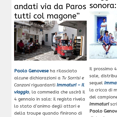
sonora
andati via da Paros
tutti col magone”
Il prossimo 4
Paolo Genovese
ha rilasciato
sale, distrib
alcune dichiarazioni a
Tv Sorrisi e
sequel
Immat
Canzoni
riguardanti
Immaturi – Il
la cricca di 
viaggio
, la commedia che uscirà il
del campione
4 gennaio in sala: il regista rivela
Immaturi
scr
lo stato d’animo degli attori e
Paolo Genov
della troupe quando finirono di