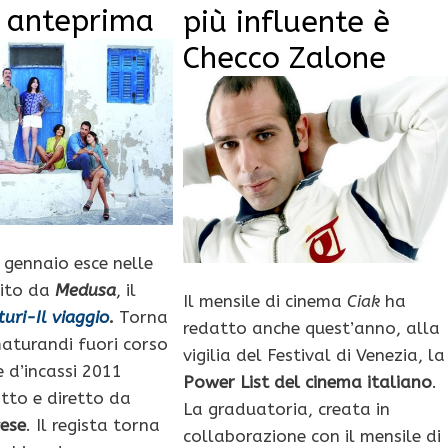
: anteprima
più influente è
Checco Zalone
 gennaio esce nelle
uito da
Medusa
, il
Il mensile di cinema
Ciak
ha
uri-Il viaggio
.
Torna
redatto anche quest’anno, alla
maturandi fuori corso
vigilia del Festival di Venezia, la
 d’incassi 2011
Power List
del cinema italiano
.
itto e diretto da
La graduatoria, creata in
ese
. Il regista torna
collaborazione con il mensile di