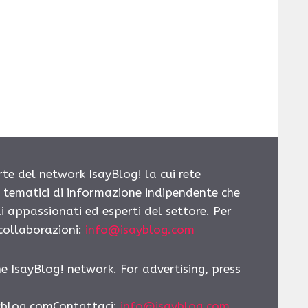
rte del network IsayBlog! la cui rete
i tematici di informazione indipendente che
i appassionati ed esperti del settore. Per
 collaborazioni:
info@isayblog.com
he IsayBlog! network. For advertising, press
yblog.comContattaci
:
info@isayblog.com