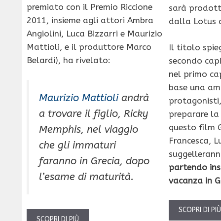
premiato con il Premio Riccione
sarà prodot
2011, insieme agli attori Ambra
dalla Lotus 
Angiolini, Luca Bizzarri e Maurizio
Mattioli, e il produttore Marco
Il titolo spi
Belardi), ha rivelato:
secondo capi
nel primo ca
base una amic
Maurizio Mattioli
andrà
protagonisti,
a trovare il figlio, Ricky
preparare la
questo film 
Memphis, nel viaggio
Francesca, Lu
che gli immaturi
suggellerann
faranno in Grecia, dopo
partendo ins
l’esame di maturità.
vacanza in G
SCOPRI DI PI
SCOPRI DI PIÙ