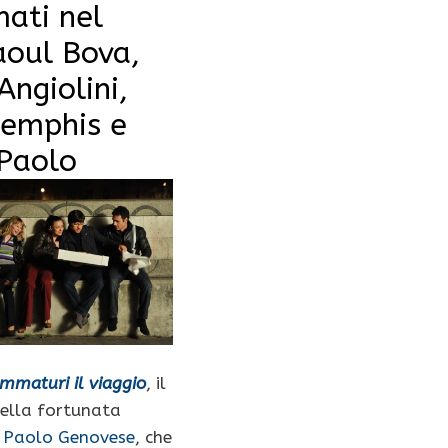
ati nel
aoul Bova,
ngiolini,
Memphis e
 Paolo
Immaturi il viaggio
, il
della fortunata
i
Paolo Genovese
, che