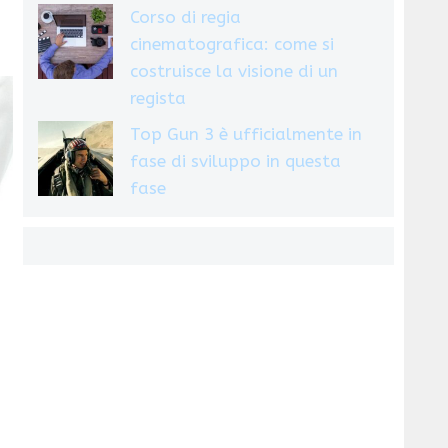
Corso di regia
cinematografica: come si
costruisce la visione di un
regista
Top Gun 3 è ufficialmente in
fase di sviluppo in questa
fase