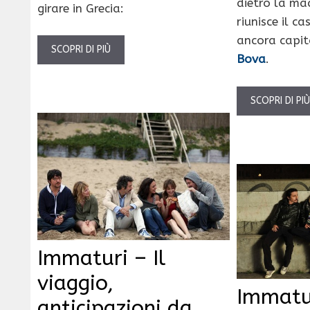
dietro la ma
girare in Grecia:
riunisce il ca
ancora capi
SCOPRI DI PIÙ
Bova
.
SCOPRI DI PI
Immaturi – Il
viaggio,
Immatur
anticipazioni da