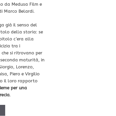
to da Medusa Film e
di Marco Belardi.
ega già il senso del
tolo della storia: se
pitolo c’era alla
izia tra i
 che si ritrovano per
 seconda maturità, in
Giorgio, Lorenzo,
isa, Piero e Virgilio
o il loro rapporto
ieme per una
recia
.
Ù