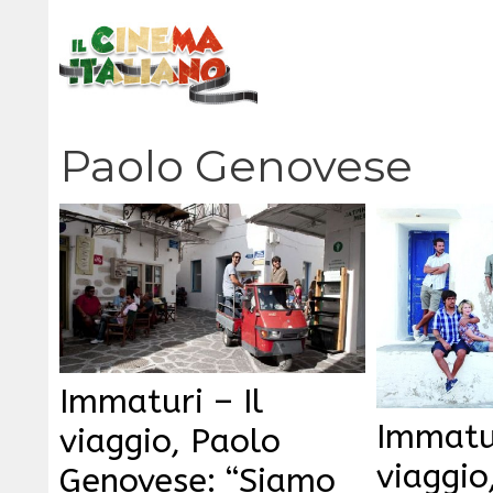
Vai
al
contenuto
Paolo Genovese
Immaturi – Il
Immatu
viaggio, Paolo
viaggio
Genovese: “Siamo