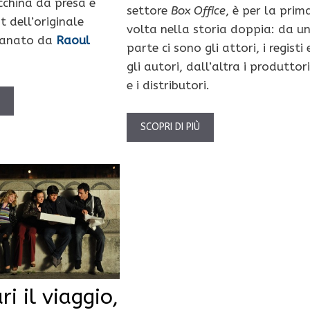
cchina da presa e
settore
Box Office
, è per la prim
st dell’originale
volta nella storia doppia: da u
tanato da
Raoul
parte ci sono gli attori, i registi 
gli autori, dall’altra i produttori
e i distributori.
Ù
SCOPRI DI PIÙ
i il viaggio,