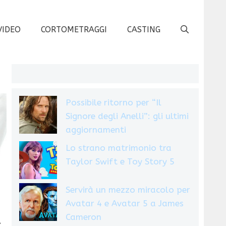
VIDEO
CORTOMETRAGGI
CASTING
Possibile ritorno per “Il
Signore degli Anelli”: gli ultimi
aggiornamenti
Lo strano matrimonio tra
Taylor Swift e Toy Story 5
Servirà un mezzo miracolo per
Avatar 4 e Avatar 5 a James
l
Cameron