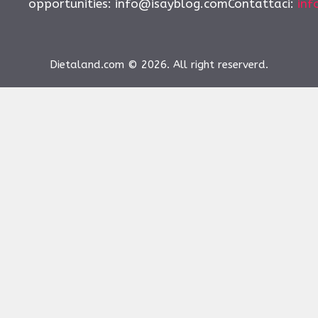
opportunities:
info@isayblog.comContattaci
:
inf
Dietaland.com © 2026. All right reserverd.