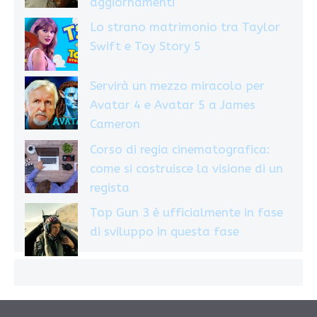
aggiornamenti
Lo strano matrimonio tra Taylor
Swift e Toy Story 5
Servirà un mezzo miracolo per
Avatar 4 e Avatar 5 a James
Cameron
Corso di regia cinematografica:
come si costruisce la visione di un
regista
Top Gun 3 è ufficialmente in fase
di sviluppo in questa fase