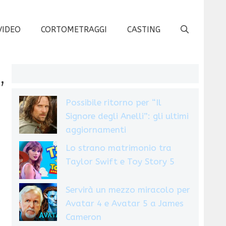
VIDEO
CORTOMETRAGGI
CASTING
,
Possibile ritorno per “Il
Signore degli Anelli”: gli ultimi
aggiornamenti
Lo strano matrimonio tra
Taylor Swift e Toy Story 5
Servirà un mezzo miracolo per
Avatar 4 e Avatar 5 a James
Cameron