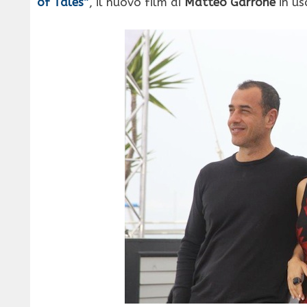
of Tales”
, il nuovo film di
Matteo Garrone
in us