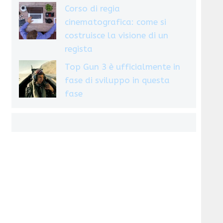
Corso di regia
cinematografica: come si
costruisce la visione di un
regista
Top Gun 3 è ufficialmente in
fase di sviluppo in questa
fase