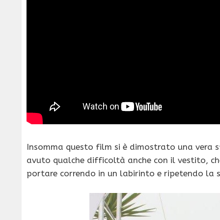
Insomma questo film si è dimostrato una vera s
avuto qualche difficoltà anche con il vestito, ch
portare correndo in un labirinto e ripetendo la 