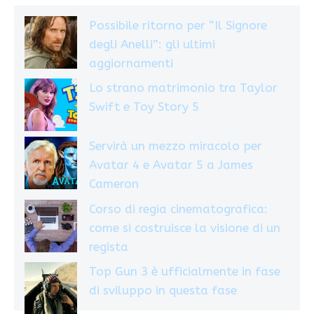
Possibile ritorno per “Il Signore
degli Anelli”: gli ultimi
aggiornamenti
Lo strano matrimonio tra Taylor
Swift e Toy Story 5
Servirà un mezzo miracolo per
Avatar 4 e Avatar 5 a James
Cameron
Corso di regia cinematografica:
come si costruisce la visione di un
regista
Top Gun 3 è ufficialmente in fase
di sviluppo in questa fase