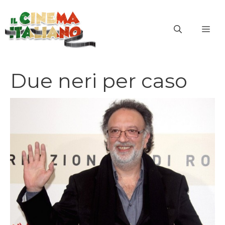
Vai
al
ME
contenuto
Due neri per caso