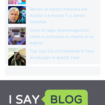
Servirà un mezzo miracolo per
Avatar 4 e Avatar 5 a James
Cameron
Corso di regia cinematografica:
come si costruisce la visione di un
regista
Top Gun 3 è ufficialmente in fase
di sviluppo in questa fase