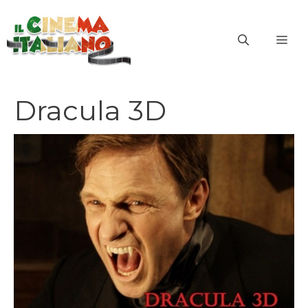
Vai
al
ME
contenuto
Dracula 3D