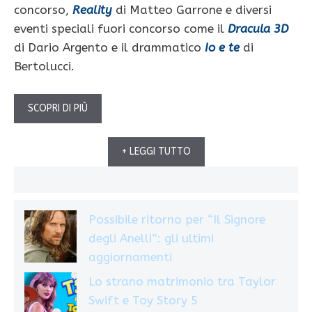
concorso,
Reality
di Matteo Garrone e diversi
eventi speciali fuori concorso come il
Dracula 3D
di Dario Argento e il drammatico
Io e te
di
Bertolucci.
SCOPRI DI PIÙ
+ LEGGI TUTTO
Possibile ritorno per “Il Signore
degli Anelli”: gli ultimi
aggiornamenti
Lo strano matrimonio tra Taylor
Swift e Toy Story 5