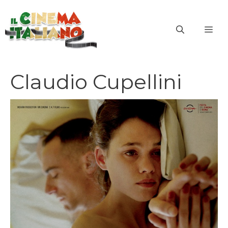
Vai
al
ME
contenuto
Claudio Cupellini