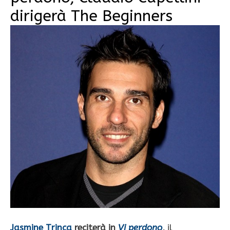
dirigerà The Beginners
Jasmine Trinca
reciterà in
Vi perdono
,
il