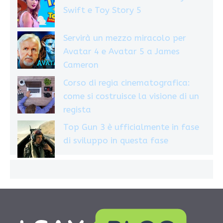
Swift e Toy Story 5
Servirà un mezzo miracolo per
Avatar 4 e Avatar 5 a James
Cameron
Corso di regia cinematografica:
come si costruisce la visione di un
regista
Top Gun 3 è ufficialmente in fase
di sviluppo in questa fase