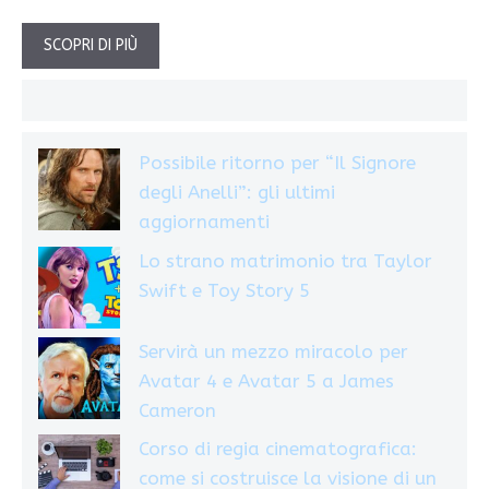
SCOPRI DI PIÙ
Possibile ritorno per “Il Signore
degli Anelli”: gli ultimi
aggiornamenti
Lo strano matrimonio tra Taylor
Swift e Toy Story 5
Servirà un mezzo miracolo per
Avatar 4 e Avatar 5 a James
Cameron
Corso di regia cinematografica:
come si costruisce la visione di un