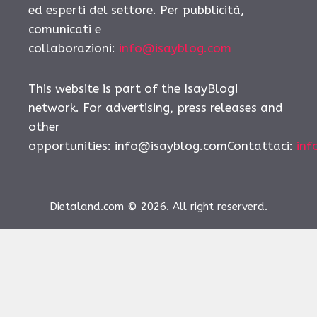
ed esperti del settore. Per pubblicità,
comunicati e
collaborazioni:
info@isayblog.com
This website is part of the IsayBlog!
network. For advertising, press releases and
other
opportunities:
info@isayblog.comContattaci
:
inf
Dietaland.com © 2026. All right reserverd.