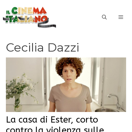
Vai
al
ME
contenuto
Cecilia Dazzi
La casa di Ester, corto
contro la violenza sulle