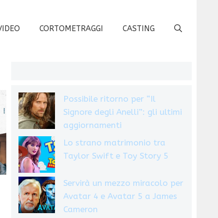
VIDEO
CORTOMETRAGGI
CASTING
Possibile ritorno per “Il
Signore degli Anelli”: gli ultimi
aggiornamenti
Lo strano matrimonio tra
Taylor Swift e Toy Story 5
Servirà un mezzo miracolo per
Avatar 4 e Avatar 5 a James
Cameron