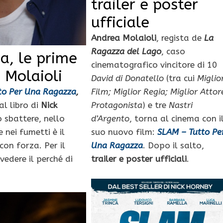
trailer e poster
ufficiale
Andrea Molaioli
, regista de
La
Ragazza del Lago
, caso
a, le prime
cinematografico vincitore di 10
 Molaioli
David di Donatello
(tra cui
Miglio
Film; Miglior Regia; Miglior Attor
to Per Una Ragazza
,
Protagonista
) e tre
Nastri
l libro di
Nick
d’Argento
, torna al cinema con i
o sbattere, nello
suo nuovo film:
SLAM – Tutto Pe
 nei fumetti è il
Una Ragazza
. Dopo il salto,
on forza. Per il
trailer e poster ufficiali
.
edere il perché di