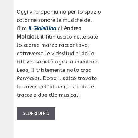
Oggi vi proponiamo per lo spazio
colonne sonore le musiche del
film
Il Gioiellino
di
Andrea
Molaioli
, il film uscito nelle sale
lo scorso marzo raccontava,
attraverso le vicissitudini della
fittizia società agro-alimentare
Leda,
il tristemente noto
crac
Parmalat
. Dopo il salto trovate
la cover dell’album, lista delle
tracce e due clip musicali.
SCOPRI DI PIÙ