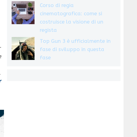
Corso di regia
cinematografica: come si
costruisce la visione di un
regista
Top Gun 3 è ufficialmente in
r
fase di sviluppo in questa
e
fase
l
r