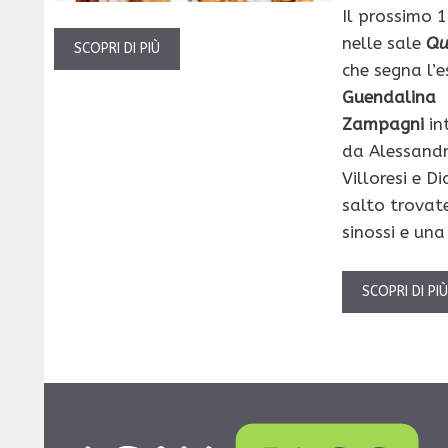
Il prossimo 
nelle sale
Qu
SCOPRI DI PIÙ
che segna l’e
Guendalina
Zampagni
in
da Alessand
Villoresi e Di
salto trovate
sinossi e una
SCOPRI DI PI