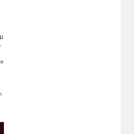
li
e
ce
n