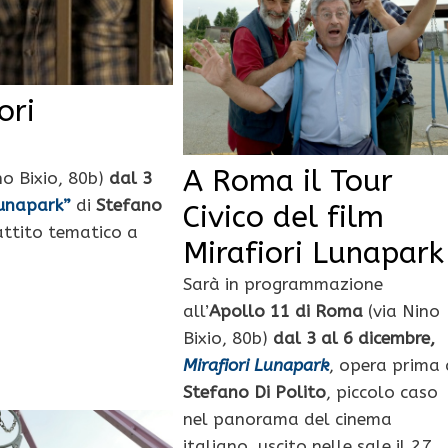
ori
A Roma il Tour
no Bixio, 80b)
dal 3
Lunapark”
di
Stefano
Civico del film
attito tematico a
Mirafiori Lunapark
Sarà in programmazione
all’
Apollo 11 di Roma
(via Nino
Bixio, 80b)
dal 3 al 6 dicembre,
Mirafiori Lunapark
, opera prima 
Stefano Di Polito
, piccolo caso
nel panorama del cinema
italiano, uscito nelle sale il 27