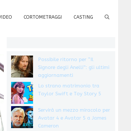
VIDEO
CORTOMETRAGGI
CASTING
Possibile ritorno per “Il
Signore degli Anelli”: gli ultimi
aggiornamenti
Lo strano matrimonio tra
Taylor Swift e Toy Story 5
Servirà un mezzo miracolo per
Avatar 4 e Avatar 5 a James
Cameron