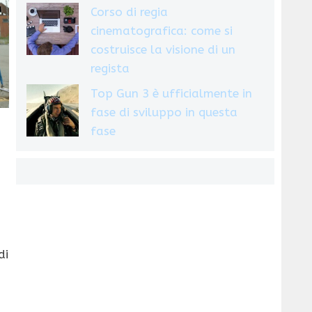
Corso di regia
cinematografica: come si
costruisce la visione di un
regista
Top Gun 3 è ufficialmente in
fase di sviluppo in questa
fase
di