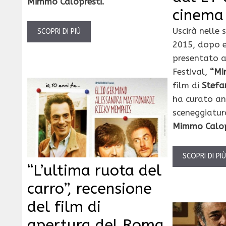
Mimmo Calopresti.
cinema
Uscirà nelle 
SCOPRI DI PIÙ
2015, dopo e
presentato a
Festival,
“Mi
film di
Stefa
ha curato an
sceneggiatu
Mimmo Calop
SCOPRI DI PI
“L’ultima ruota del
carro”, recensione
del film di
apertura del Roma