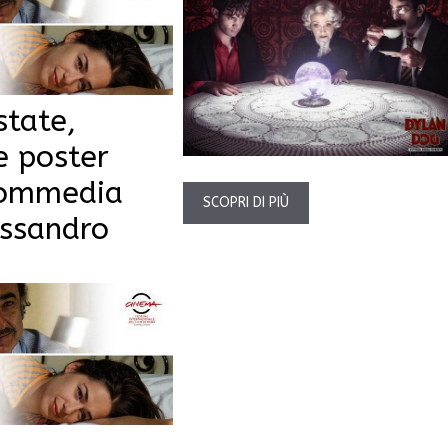
state,
 e poster
commedia
SCOPRI DI PIÙ
essandro