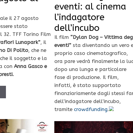
eventi: al cinema
l’indagatore
sale il 27 agosto
dell’incubo
ssere stato
l 32. TFF Torino Film
Il film
“Dylan Dog – Vittima deg
rafiori Lunapark”
, il
eventi”
sta diventando un vero 
no Di Polito
, che ne
proprio caso cinematografico,
che il soggetto e la
ora pare vedrà finalmente la lu
ra con
Anna Gasco e
dopo una lunga e particolare
resti.
fase di produzione. Il film,
infatti, è stato supportato
Ù
finanziariamente dagli stessi fa
dell’indagatore dell’incubo,
tramite
crowdfunding
.