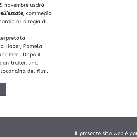
15 novembre uscirà
ell’estate
, commedia
sordio alla regia di
terpretata
ro Haber, Pamela
ane Fleri. Dopo il
 un trailer, una
 locandina del film.
Ù
Il presente sito web è pa