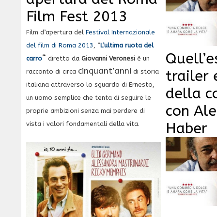
Film Fest 2013
Film d’apertura del
Festival Internazionale
del film di Roma 2013
, “
L’ultima ruota del
Quell’e
“
carro
diretto da
Giovanni Veronesi
è un
cinquant’anni
trailer
racconto di circa
di storia
italiana attraverso lo sguardo di Ernesto,
della 
un uomo semplice che tenta di seguire le
con Al
proprie ambizioni senza mai perdere di
Haber
vista i valori fondamentali della vita.