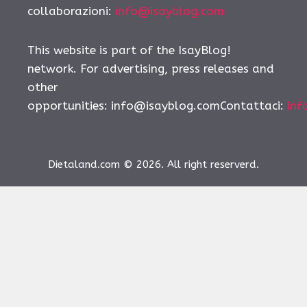
collaborazioni:
info@isayblog.com
This website is part of the IsayBlog!
network. For advertising, press releases and
other
opportunities:
info@isayblog.comContattaci
:
inf
Dietaland.com © 2026. All right reserverd.