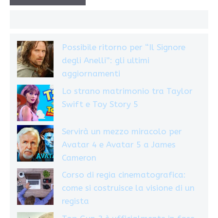
Possibile ritorno per “Il Signore
degli Anelli”: gli ultimi
aggiornamenti
Lo strano matrimonio tra Taylor
Swift e Toy Story 5
Servirà un mezzo miracolo per
Avatar 4 e Avatar 5 a James
Cameron
Corso di regia cinematografica:
come si costruisce la visione di un
regista