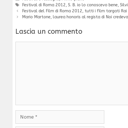
Tag
Festival di Roma 2012
,
S. B. io lo conoscevo bene
,
Silv
Festival del Film di Roma 2012, tutti i film targati Ra
Mario Martone, laurea honoris al regista di Noi crede
Lascia un commento
Commento
Nome