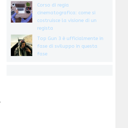
Corso di regia
cinematografica: come si
costruisce la visione di un
regista
Top Gun 3 è ufficialmente in
fase di sviluppo in questa
fase
o