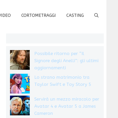
VIDEO
CORTOMETRAGGI
CASTING
Possibile ritorno per “Il
Signore degli Anelli”: gli ultimi
aggiornamenti
Lo strano matrimonio tra
Taylor Swift e Toy Story 5
Servirà un mezzo miracolo per
Avatar 4 e Avatar 5 a James
Cameron