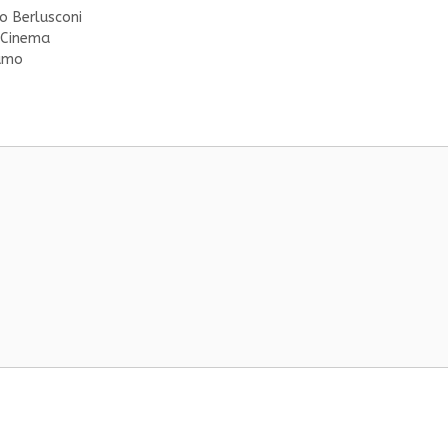
io Berlusconi
i Cinema
vamo