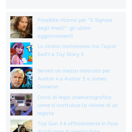
Possibile ritorno per “Il Signore
degli Anelli”: gli ultimi
aggiornamenti
Lo strano matrimonio tra Taylor
Swift e Toy Story 5
Servirà un mezzo miracolo per
Avatar 4 e Avatar 5 a James
Cameron
Corso di regia cinematografica:
come si costruisce la visione di un
regista
Top Gun 3 è ufficialmente in fase
di sviluppo in questa fase