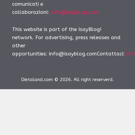
comunicati e
collaborazioni:
info@isayblog.com
This website is part of the IsayBlog!
network. For advertising, press releases and
other
opportunities:
info@isayblog.comContattaci
:
inf
Dietaland.com © 2026. All right reserverd.