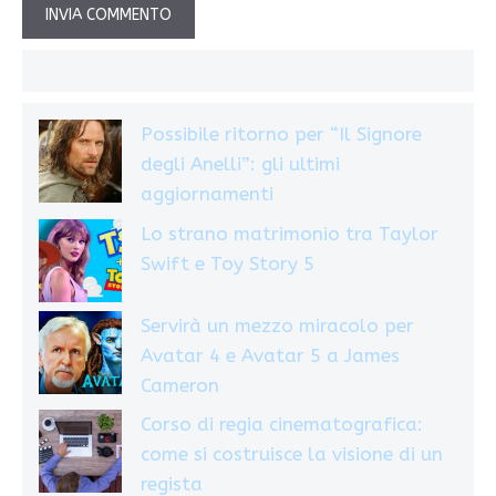
Possibile ritorno per “Il Signore
degli Anelli”: gli ultimi
aggiornamenti
Lo strano matrimonio tra Taylor
Swift e Toy Story 5
Servirà un mezzo miracolo per
Avatar 4 e Avatar 5 a James
Cameron
Corso di regia cinematografica:
come si costruisce la visione di un
regista