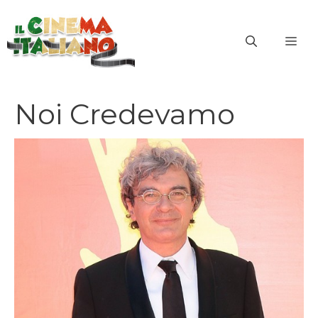
Vai
al
ME
contenuto
Noi Credevamo