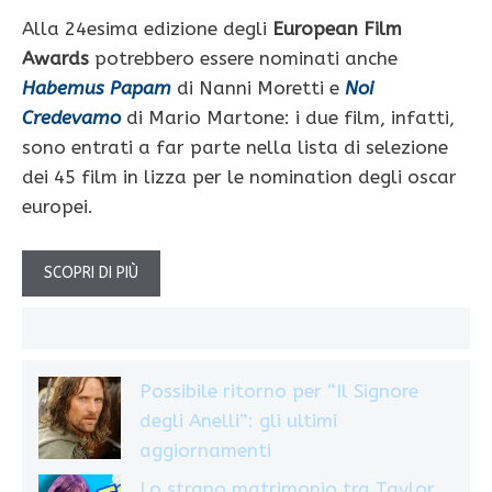
Alla 24esima edizione degli
European Film
Awards
potrebbero essere nominati anche
Habemus Papam
di Nanni Moretti e
Noi
Credevamo
di Mario Martone: i due film, infatti,
sono entrati a far parte nella lista di selezione
dei 45 film in lizza per le nomination degli oscar
europei.
SCOPRI DI PIÙ
Possibile ritorno per “Il Signore
degli Anelli”: gli ultimi
aggiornamenti
Lo strano matrimonio tra Taylor