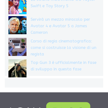
Swift e Toy Story 5
Servirà un mezzo miracolo per
Avatar 4 e Avatar 5 a James
Cameron
Corso di regia cinematografica:
come si costruisce la visione di un
regista
Top Gun 3 è ufficialmente in fase
di sviluppo in questa fase