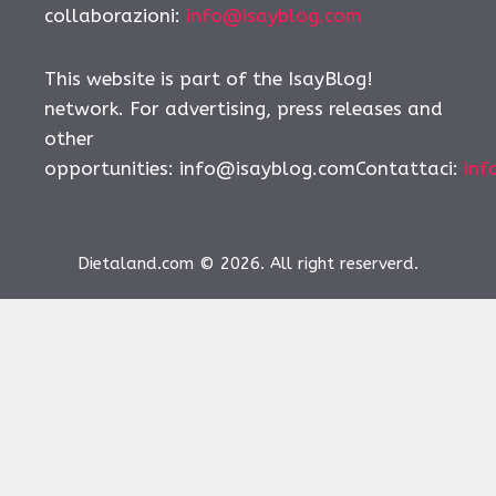
collaborazioni:
info@isayblog.com
This website is part of the IsayBlog!
network. For advertising, press releases and
other
opportunities:
info@isayblog.comContattaci
:
inf
Dietaland.com © 2026. All right reserverd.