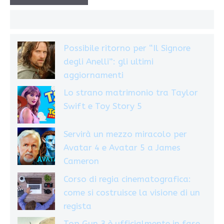
Possibile ritorno per “Il Signore
degli Anelli”: gli ultimi
aggiornamenti
Lo strano matrimonio tra Taylor
Swift e Toy Story 5
Servirà un mezzo miracolo per
Avatar 4 e Avatar 5 a James
Cameron
Corso di regia cinematografica:
come si costruisce la visione di un
regista
Top Gun 3 è ufficialmente in fase