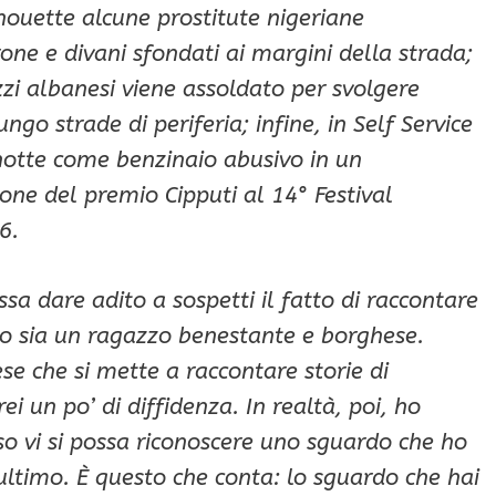
houette alcune prostitute nigeriane
one e divani sfondati ai margini della strada;
zi albanesi viene assoldato per svolgere
go strade di periferia; infine, in Self Service
notte come benzinaio abusivo in un
zione del premio Cipputi al 14° Festival
6.
a dare adito a sospetti il fatto di raccontare
lo sia un ragazzo benestante e borghese.
ese che si mette a raccontare storie di
ei un po’ di diffidenza. In realtà, poi, ho
so vi si possa riconoscere uno sguardo che ho
’ultimo. È questo che conta: lo sguardo che hai