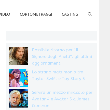
VIDEO
CORTOMETRAGGI
CASTING
Possibile ritorno per “Il
Signore degli Anelli”: gli ultimi
aggiornamenti
Lo strano matrimonio tra
Taylor Swift e Toy Story 5
Servirà un mezzo miracolo per
Avatar 4 e Avatar 5 a James
Cameron