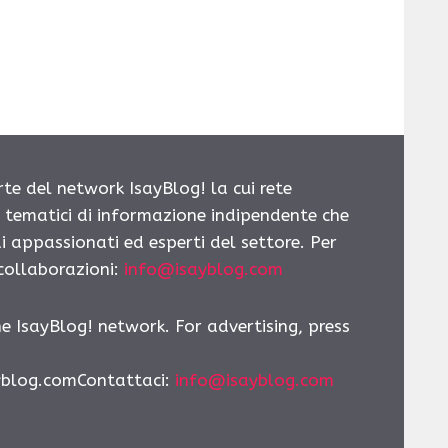
rte del network IsayBlog! la cui rete
i tematici di informazione indipendente che
i appassionati ed esperti del settore. Per
 collaborazioni:
info@isayblog.com
he IsayBlog! network. For advertising, press
yblog.comContattaci
:
info@isayblog.com