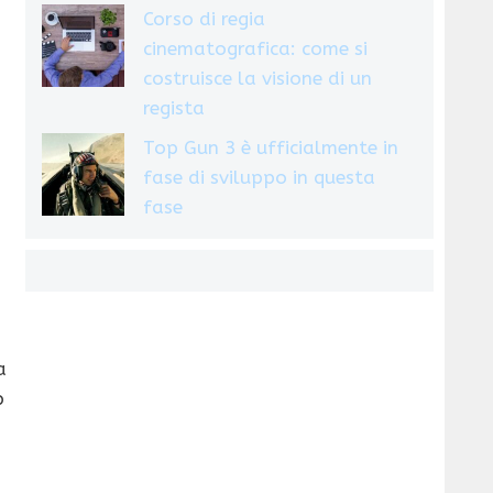
Corso di regia
cinematografica: come si
costruisce la visione di un
regista
Top Gun 3 è ufficialmente in
fase di sviluppo in questa
fase
a
p