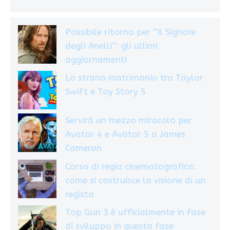
Possibile ritorno per “Il Signore
degli Anelli”: gli ultimi
aggiornamenti
Lo strano matrimonio tra Taylor
Swift e Toy Story 5
Servirà un mezzo miracolo per
Avatar 4 e Avatar 5 a James
Cameron
Corso di regia cinematografica:
come si costruisce la visione di un
regista
Top Gun 3 è ufficialmente in fase
di sviluppo in questa fase