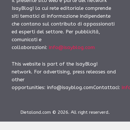
Il presente sito web è parte del network
IsayBlog! la cui rete editoriale comprende
siti tematici di informazione indipendente
che contano sul contributo di appassionati
ed esperti del settore. Per pubblicità,
comunicati e
collaborazioni:
info@isayblog.com
This website is part of the IsayBlog!
network. For advertising, press releases and
other
opportunities:
info@isayblog.comContattaci
:
inf
Dietaland.com © 2026. All right reserverd.