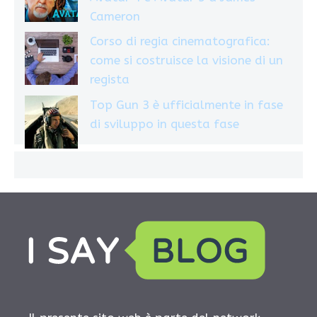
Cameron
Corso di regia cinematografica:
come si costruisce la visione di un
regista
Top Gun 3 è ufficialmente in fase
di sviluppo in questa fase