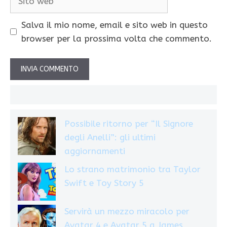
web
Salva il mio nome, email e sito web in questo
browser per la prossima volta che commento.
Possibile ritorno per “Il Signore
degli Anelli”: gli ultimi
aggiornamenti
Lo strano matrimonio tra Taylor
Swift e Toy Story 5
Servirà un mezzo miracolo per
Avatar 4 e Avatar 5 a James