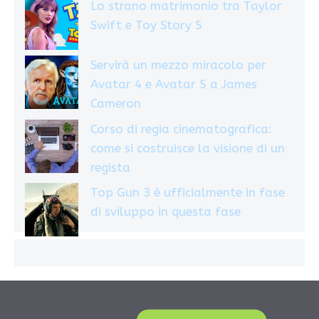
Lo strano matrimonio tra Taylor
Swift e Toy Story 5
Servirà un mezzo miracolo per
Avatar 4 e Avatar 5 a James
Cameron
Corso di regia cinematografica:
come si costruisce la visione di un
regista
Top Gun 3 è ufficialmente in fase
di sviluppo in questa fase