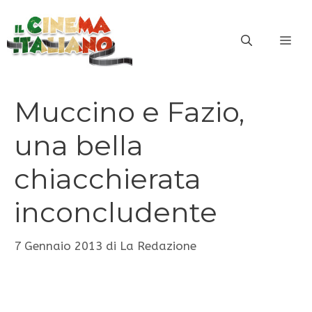
Vai
al
ME
contenuto
Muccino e Fazio,
una bella
chiacchierata
inconcludente
7 Gennaio 2013
di
La Redazione