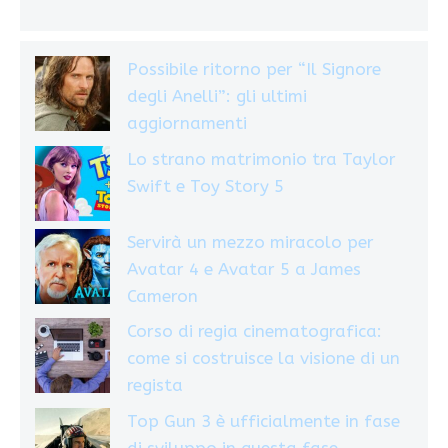
Possibile ritorno per “Il Signore
degli Anelli”: gli ultimi
aggiornamenti
Lo strano matrimonio tra Taylor
Swift e Toy Story 5
Servirà un mezzo miracolo per
Avatar 4 e Avatar 5 a James
Cameron
Corso di regia cinematografica:
come si costruisce la visione di un
regista
Top Gun 3 è ufficialmente in fase
di sviluppo in questa fase