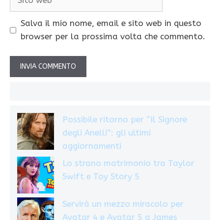
web
Salva il mio nome, email e sito web in questo
browser per la prossima volta che commento.
Possibile ritorno per “Il Signore
degli Anelli”: gli ultimi
aggiornamenti
Lo strano matrimonio tra Taylor
Swift e Toy Story 5
Servirà un mezzo miracolo per
Avatar 4 e Avatar 5 a James