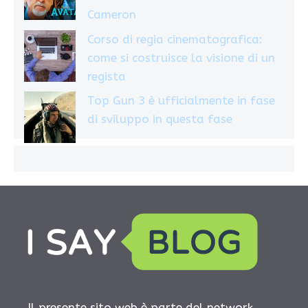
Cameron
Corso di regia cinematografica:
come si costruisce la visione di un
regista
Top Gun 3 è ufficialmente in fase
di sviluppo in questa fase
Il presente sito web è parte del network