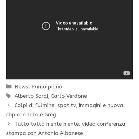
Categorie
News
,
Primo piano
Tag
Alberto Sordi
,
Carlo Verdone
Colpi di fulmine: spot tv, immagini e nuova
clip con Lillo e Greg
Tutto tutto niente niente, video conferenza
stampa con Antonio Albanese