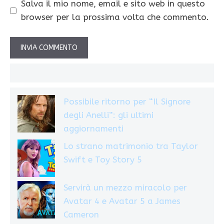
Salva il mio nome, email e sito web in questo
browser per la prossima volta che commento.
Possibile ritorno per “Il Signore
degli Anelli”: gli ultimi
aggiornamenti
Lo strano matrimonio tra Taylor
Swift e Toy Story 5
Servirà un mezzo miracolo per
Avatar 4 e Avatar 5 a James
Cameron