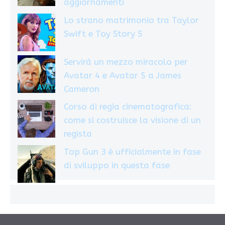
aggiornamenti
Lo strano matrimonio tra Taylor
Swift e Toy Story 5
Servirà un mezzo miracolo per
Avatar 4 e Avatar 5 a James
Cameron
Corso di regia cinematografica:
come si costruisce la visione di un
regista
Top Gun 3 è ufficialmente in fase
di sviluppo in questa fase