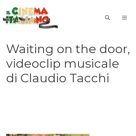
Vai
al
ME
contenuto
Waiting on the door,
videoclip musicale
di Claudio Tacchi