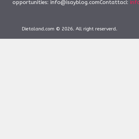
opportunities:
info@isayblog.comContattaci
:
inf
Dietaland.com © 2026. All right reserverd.