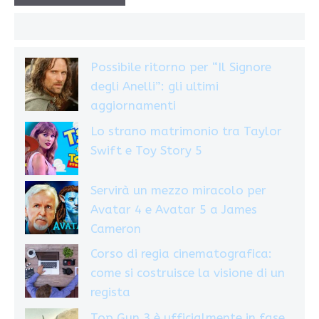
Possibile ritorno per “Il Signore
degli Anelli”: gli ultimi
aggiornamenti
Lo strano matrimonio tra Taylor
Swift e Toy Story 5
Servirà un mezzo miracolo per
Avatar 4 e Avatar 5 a James
Cameron
Corso di regia cinematografica:
come si costruisce la visione di un
regista
Top Gun 3 è ufficialmente in fase