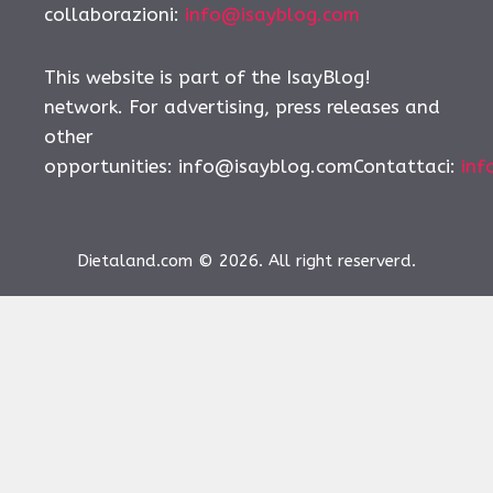
collaborazioni:
info@isayblog.com
This website is part of the IsayBlog!
network. For advertising, press releases and
other
opportunities:
info@isayblog.comContattaci
:
inf
Dietaland.com © 2026. All right reserverd.