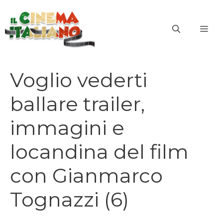
Vai
al
ME
contenuto
Voglio vederti
ballare trailer,
immagini e
locandina del film
con Gianmarco
Tognazzi (6)