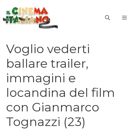
Vai
al
ME
contenuto
Voglio vederti
ballare trailer,
immagini e
locandina del film
con Gianmarco
Tognazzi (23)