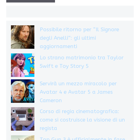
Possibile ritorno per “Il Signore
degli Anelli”: gli ultimi
aggiornamenti
Lo strano matrimonio tra Taylor
Swift e Toy Story 5
Servirà un mezzo miracolo per
Avatar 4 e Avatar 5 a James
Cameron
Corso di regia cinematografica:
come si costruisce la visione di un
regista
Top Gun 3 è ufficialmente in fase