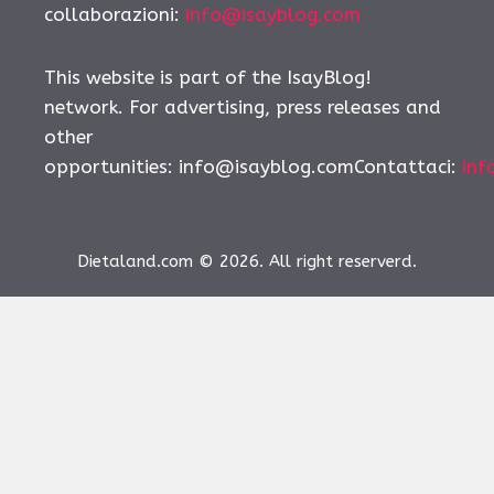
collaborazioni:
info@isayblog.com
This website is part of the IsayBlog!
network. For advertising, press releases and
other
opportunities:
info@isayblog.comContattaci
:
inf
Dietaland.com © 2026. All right reserverd.