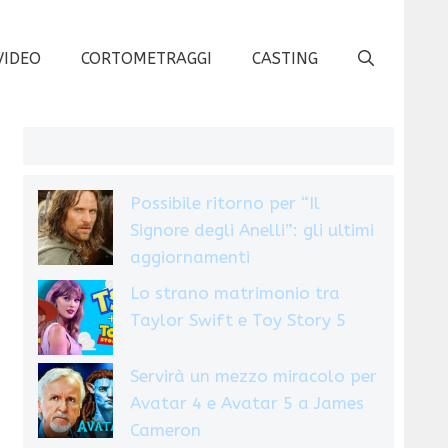
VIDEO
CORTOMETRAGGI
CASTING
Possibile ritorno per “Il
Signore degli Anelli”: gli ultimi
aggiornamenti
Lo strano matrimonio tra
Taylor Swift e Toy Story 5
Servirà un mezzo miracolo per
Avatar 4 e Avatar 5 a James
Cameron