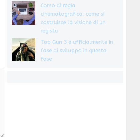
Corso di regia
cinematografica: come si
costruisce la visione di un
regista
Top Gun 3 è ufficialmente in
fase di sviluppo in questa
fase