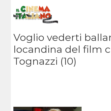
Vai
al
contenuto
Voglio vederti balla
locandina del film
Tognazzi (10)