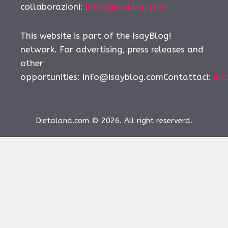
collaborazioni:
info@isayblog.com
This website is part of the IsayBlog!
network. For advertising, press releases and
other
opportunities:
info@isayblog.comContattaci
:
inf
Dietaland.com © 2026. All right reserverd.