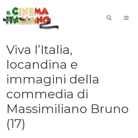
Vai
al
ME
contenuto
Viva l’Italia,
locandina e
immagini della
commedia di
Massimiliano Bruno
(17)