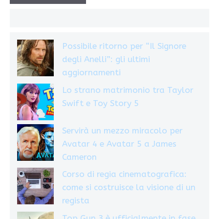
Possibile ritorno per “Il Signore
degli Anelli”: gli ultimi
aggiornamenti
Lo strano matrimonio tra Taylor
Swift e Toy Story 5
Servirà un mezzo miracolo per
Avatar 4 e Avatar 5 a James
Cameron
Corso di regia cinematografica:
come si costruisce la visione di un
regista
Top Gun 3 è ufficialmente in fase