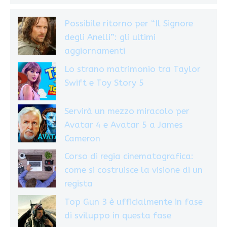
Possibile ritorno per “Il Signore
degli Anelli”: gli ultimi
aggiornamenti
Lo strano matrimonio tra Taylor
Swift e Toy Story 5
Servirà un mezzo miracolo per
Avatar 4 e Avatar 5 a James
Cameron
Corso di regia cinematografica:
come si costruisce la visione di un
regista
Top Gun 3 è ufficialmente in fase
di sviluppo in questa fase