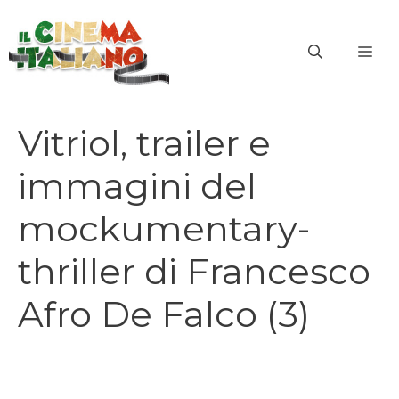
Vai
al
ME
contenuto
Vitriol, trailer e
immagini del
mockumentary-
thriller di Francesco
Afro De Falco (3)