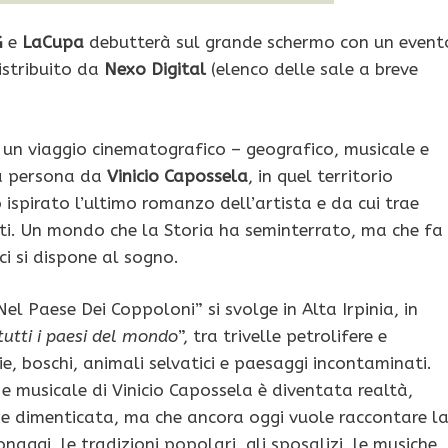
G
e
LaCupa
debutterà sul grande schermo
con un event
istribuito da
Nexo Digital
(elenco delle sale a breve
 un viaggio cinematografico – geografico, musicale e
ma persona da
Vinicio Capossela
, in quel territorio
 ispirato l’ultimo romanzo dell’artista e da cui trae
diti. Un mondo che la Storia ha seminterrato, ma che fa
 ci si dispone al sogno.
Nel Paese Dei Coppoloni” si svolge in Alta Irpinia, in
 tutti i paesi del mondo
”, tra trivelle petrolifere e
e, boschi, animali selvatici e paesaggi incontaminati.
ia e musicale di Vinicio Capossela è diventata realtà,
 e dimenticata, ma che ancora oggi vuole raccontare l
sonaggi, le tradizioni popolari, gli sposalizi, le musiche