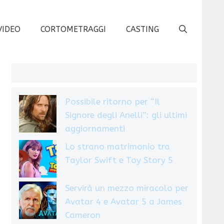
VIDEO
CORTOMETRAGGI
CASTING
Possibile ritorno per “Il
Signore degli Anelli”: gli ultimi
aggiornamenti
Lo strano matrimonio tra
Taylor Swift e Toy Story 5
Servirà un mezzo miracolo per
Avatar 4 e Avatar 5 a James
Cameron