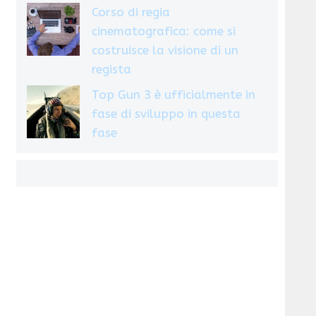
Corso di regia
cinematografica: come si
costruisce la visione di un
regista
Top Gun 3 è ufficialmente in
fase di sviluppo in questa
fase