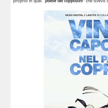
proprio in quel “
paese dei coppoloni
” che aveva a