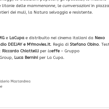
e litanie delle
mammenonne
, le
cumversazioni
in piazza
ntieri dei muli, la Natura selvaggia e resistente.
MG
e
LaCupa
e distribuito nei cinema italiani da
Nexo
adio DEEJAY e MYmovies.it
. Regia di
Stefano Obino
. Test
:
Riccardo Chiattelli
per
la
effe
– Gruppo
 Group,
Luca Bernini
per La Cupa.
 Valerio Mastandrea
ne