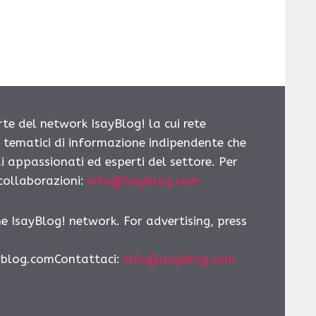
rte del network IsayBlog! la cui rete
i tematici di informazione indipendente che
i appassionati ed esperti del settore. Per
 collaborazioni:
info@isayblog.com
he IsayBlog! network. For advertising, press
yblog.comContattaci
:
info@isayblog.com