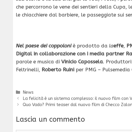
che percorrono le vene dei sentieri della Cupa, l
le chiacchiere dal barbiere, le passeggiate sui se
Nel paese dei coppoloni
è prodotto da
la
effe
,
P
Digital in collaborazione con i media partner R
parole e musica di
Vinicio Capossela
. Produttori
Feltrinelli,
Roberto Ruini
per PMG – Pulsemedia
Categorie
News
La felicità è un sistema complesso: il nuovo film con
Quo Vado? Primi teaser dal nuovo film di Checco Zalo
Lascia un commento