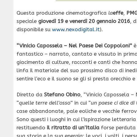
Questa produzione cinematografica
la
effe
,
PM
speciale
giovedì 19 e venerdì 20 gennaio 2016
,
d
disponibile su
www.nexodigital.it
).
“Vinicio Capossela – Nel Paese Dei Coppoloni”
è
fantastico – narrato, cantato e vissuto in pri
giacimento di culture, racconti e canti che hanno
linfa il materiale del suo prossimo disco di ine
sentire l’eco e il suono se gli si presta orecchio e
Diretto da
Stefano Obino
, “Vinicio Capossela – 
“
quelle terre dell’osso
” in cui “
un paese ci dice di
case abbandonate, pale eoliche e vecchie ferrovi
Sono questi i luoghi in cui l’ispirazione letterar
restituendo
il ritratto di un’Italia
forse perduta
sua storia e la sua energia: le voci, i volti, i per